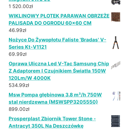
1 520.00
zł
WIKLINOWY PŁOTEK PARAWAN OBRZEŻE
PALISADA DO OGRODU 60x60 CM
46.99
zł
Nożyce Do Żywopłotu Faliste 'Bradas' V-
Series Kt-V1121
69.99
zł
Oprawa Uliczna Led V-Tac Samsung Chip
Z Adaptorem I Czujnikiem Światła 150W
120Lm/W 4000K
534.99
zł
Msw Pompa głębinowa 3.8 m³/h 750W
stal nierdzewna (MSWSPP3205550)
899.00
zł
Prosperplast Zbiornik Tower Stone -
Antracyt 350L Na Deszczówkę