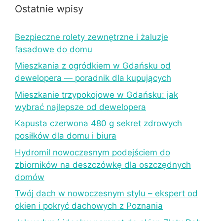
Ostatnie wpisy
Bezpieczne rolety zewnętrzne i żaluzje
fasadowe do domu
Mieszkania z ogródkiem w Gdańsku od
dewelopera — poradnik dla kupujących
Mieszkanie trzypokojowe w Gdańsku: jak
wybrać najlepsze od dewelopera
Kapusta czerwona 480 g sekret zdrowych
posiłków dla domu i biura
Hydromil nowoczesnym podejściem do
zbiorników na deszczówkę dla oszczędnych
domów
Twój dach w nowoczesnym stylu – ekspert od
okien i pokryć dachowych z Poznania