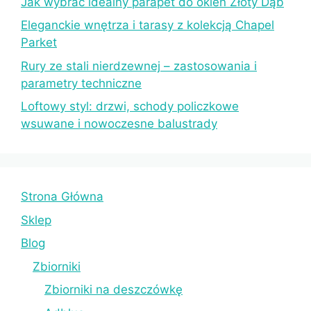
Jak wybrać idealny parapet do okien Złoty Dąb
Eleganckie wnętrza i tarasy z kolekcją Chapel
Parket
Rury ze stali nierdzewnej – zastosowania i
parametry techniczne
Loftowy styl: drzwi, schody policzkowe
wsuwane i nowoczesne balustrady
Strona Główna
Sklep
Blog
Zbiorniki
Zbiorniki na deszczówkę