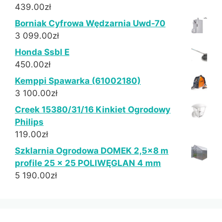
439.00
zł
Borniak Cyfrowa Wędzarnia Uwd-70
3 099.00
zł
Honda Ssbl E
450.00
zł
Kemppi Spawarka (61002180)
3 100.00
zł
Creek 15380/31/16 Kinkiet Ogrodowy
Philips
119.00
zł
Szklarnia Ogrodowa DOMEK 2,5x8 m
profile 25 × 25 POLIWĘGLAN 4 mm
5 190.00
zł