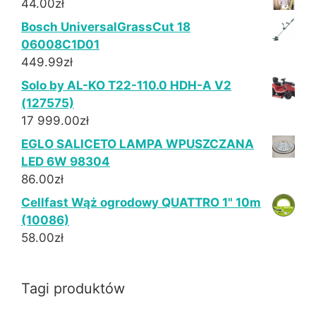
44.00
zł
Bosch UniversalGrassCut 18
06008C1D01
449.99
zł
Solo by AL-KO T22-110.0 HDH-A V2
(127575)
17 999.00
zł
EGLO SALICETO LAMPA WPUSZCZANA
LED 6W 98304
86.00
zł
Cellfast Wąż ogrodowy QUATTRO 1" 10m
(10086)
58.00
zł
Tagi produktów