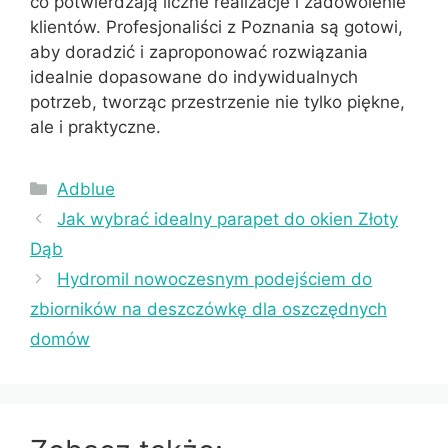
co potwierdzają liczne realizacje i zadowolenie
klientów. Profesjonaliści z Poznania są gotowi,
aby doradzić i zaproponować rozwiązania
idealnie dopasowane do indywidualnych
potrzeb, tworząc przestrzenie nie tylko piękne,
ale i praktyczne.
Kategorie
Adblue
Jak wybrać idealny parapet do okien Złoty
Dąb
Hydromil nowoczesnym podejściem do
zbiorników na deszczówkę dla oszczędnych
domów