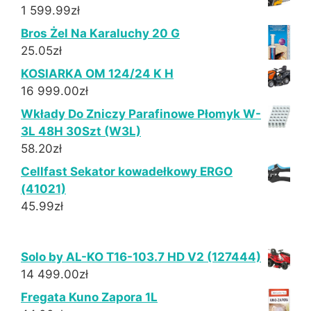
1 599.99
zł
Bros Żel Na Karaluchy 20 G
25.05
zł
KOSIARKA OM 124/24 K H
16 999.00
zł
Wkłady Do Zniczy Parafinowe Płomyk W-
3L 48H 30Szt (W3L)
58.20
zł
Cellfast Sekator kowadełkowy ERGO
(41021)
45.99
zł
Solo by AL-KO T16-103.7 HD V2 (127444)
14 499.00
zł
Fregata Kuno Zapora 1L