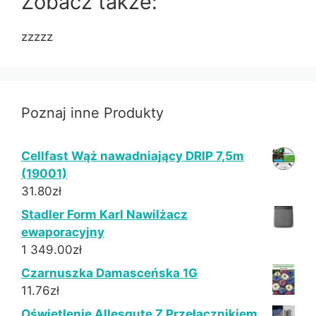
Zobacz także:
zzzzz
Poznaj inne Produkty
Cellfast Wąż nawadniający DRIP 7,5m
(19001)
31.80
zł
Stadler Form Karl Nawilżacz
ewaporacyjny
1 349.00
zł
Czarnuszka Damasceńska 1G
11.76
zł
Oświetlenie Allesgute Z Przełącznikiem