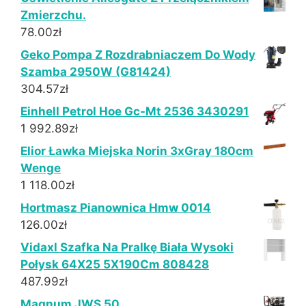
Zmierzchu.
78.00
zł
Geko Pompa Z Rozdrabniaczem Do Wody
Szamba 2950W (G81424)
304.57
zł
Einhell Petrol Hoe Gc-Mt 2536 3430291
1 992.89
zł
Elior Ławka Miejska Norin 3xGray 180cm
Wenge
1 118.00
zł
Hortmasz Pianownica Hmw 0014
126.00
zł
Vidaxl Szafka Na Pralkę Biała Wysoki
Połysk 64X25 5X190Cm 808428
487.99
zł
Magnum JWS 50