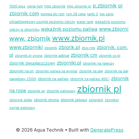
p.zbiornik
pl
1500 plus
cena rsm
http zbiornik
http zbiornik pl
zbiornik com
pompa do rsm
rsm 28 cena
tanki 2
top serw
ultradźwiękowy czujnik poziomu cieczy
wskaźnik poziomu
water tank
www.zbiorni
wskaźnik poziomu paliwa
cieczy w zbiorniku
www.zbiornik.pl
www. zbiornik
www.zbiorniki
zbiorik.pl
zbiornik. com.
zbionrik
zbio rnik
pl
zbiornik cm
zbiornik adblue
zbiornik co pl
zbiornik.pl strona
zbiorniki.pl
zbiornik dwupłaszczowy
zbiorniki na nawozy
zbiorniki na on
zbiornik na olej
zbiornik na olej
zbiorniki paliwa na wymiar
zbiornik
napędowy 2500l
zbiornik na paliwo
zbiornik na paliwo 400 l
zbiornik pl
na rope
zbiornik on
zbiornik paliwowy
zbiornik sklep
zbiornik strona
zbiornik zaloguj
zbiornkik
zbirnikpl
zwijak bębnowy
© 2026 Aqua Technik
• Built with
GeneratePress