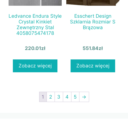
Ledvance Endura Style
Esschert Design
Crystal Kinkiet
Szklarnia Rozmiar S
Zewnętrzny Stal
Brązowa
4058075474178
220.01
zł
551.84
zł
Zobacz więcej
Zobacz więcej
1
2
3
4
5
→