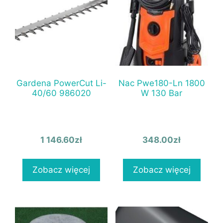
Gardena PowerCut Li-
Nac Pwe180-Ln 1800
40/60 986020
W 130 Bar
1 146.60
zł
348.00
zł
Zobacz więcej
Zobacz więcej