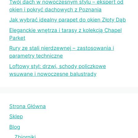
Twój dach w nowoczesnym stylu – ekspert od
okien i pokryć dachowych z Poznania
Jak wybrać idealny parapet do okien Złoty Dąb
Eleganckie wnętrza i tarasy z kolekcją Chapel
Parket
Rury ze stali nierdzewnej – zastosowania i
parametry techniczne
Loftowy styl: drzwi, schody policzkowe
wsuwane i nowoczesne balustrady
Strona Główna
Sklep
Blog
Zbiorniki