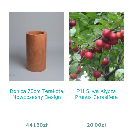
Donica 75cm Terakota
P11 Śliwa Ałycza
Nowoczesny Design
Prunus Cerasifera
441.60
zł
20.00
zł