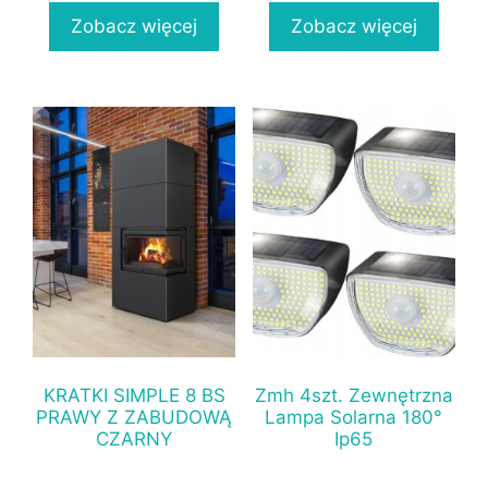
Zobacz więcej
Zobacz więcej
KRATKI SIMPLE 8 BS
Zmh 4szt. Zewnętrzna
PRAWY Z ZABUDOWĄ
Lampa Solarna 180°
CZARNY
Ip65