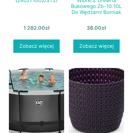
(240271002/ST2)
Wiórki Z Drewna
Bukowego Zb-10 10L
Do Wędzarni Borniak
1 282.00
zł
38.00
zł
Zobacz więcej
Zobacz więcej