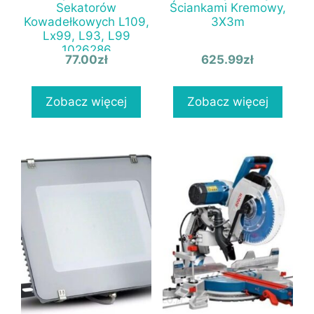
Sekatorów
Ściankami Kremowy,
Kowadełkowych L109,
3X3m
Lx99, L93, L99
1026286
77.00
zł
625.99
zł
Zobacz więcej
Zobacz więcej