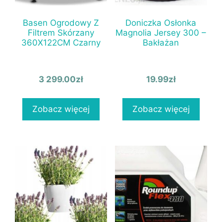
Basen Ogrodowy Z
Doniczka Osłonka
Filtrem Skórzany
Magnolia Jersey 300 –
360X122CM Czarny
Bakłażan
3 299.00
zł
19.99
zł
Zobacz więcej
Zobacz więcej