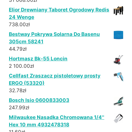
31 068.00
zł
Elior Drewniany Taboret Ogrodowy Redis
24 Wenge
738.00
zł
Bestway Pokrywa Solarna Do Basenu
305cm 58241
44.79
zł
Hortmasz Bk-55 Loncin
2 100.00
zł
Cellfast Zraszacz pistoletowy prosty
ERGO (53320)
32.78
zł
Bosch Isio 0600833003
247.99
zł
Milwaukee Nasadka Chromowana 1/4''
Hex 10 mm 4932478318