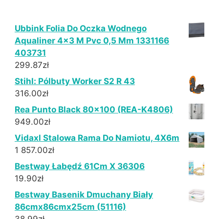
Ubbink Folia Do Oczka Wodnego
Aqualiner 4x3 M Pvc 0,5 Mm 1331166
403731
299.87
zł
Stihl: Pólbuty Worker S2 R 43
316.00
zł
Rea Punto Black 80x100 (REA-K4806)
949.00
zł
Vidaxl Stalowa Rama Do Namiotu, 4X6m
1 857.00
zł
Bestway Łabędź 61Cm X 36306
19.90
zł
Bestway Basenik Dmuchany Biały
86cmx86cmx25cm (51116)