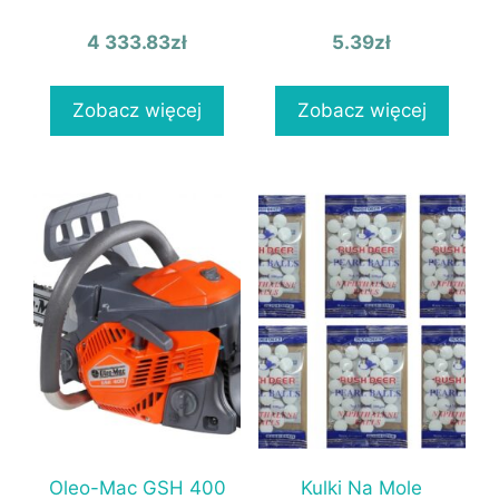
4 333.83
zł
5.39
zł
Zobacz więcej
Zobacz więcej
Oleo-Mac GSH 400
Kulki Na Mole