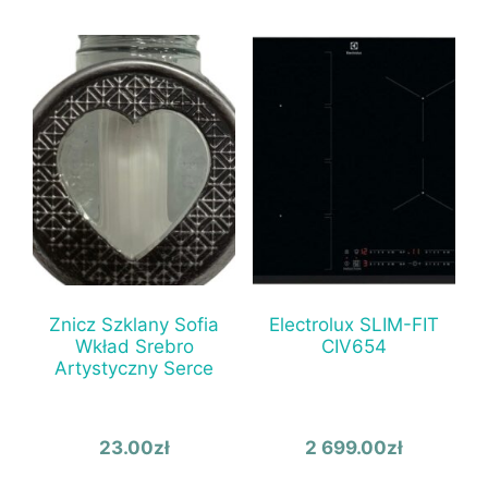
Znicz Szklany Sofia
Electrolux SLIM-FIT
Wkład Srebro
CIV654
Artystyczny Serce
23.00
zł
2 699.00
zł