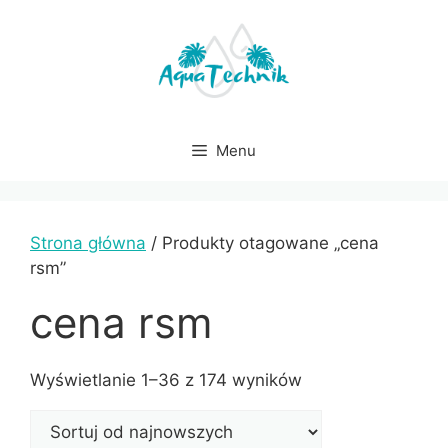
Przejdź
do
treści
Menu
Strona główna
/ Produkty otagowane „cena
rsm”
cena rsm
Sorted
Wyświetlanie 1–36 z 174 wyników
by
latest