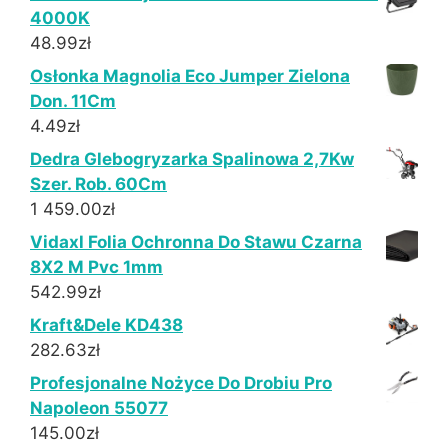
4000K
48.99
zł
Osłonka Magnolia Eco Jumper Zielona
Don. 11Cm
4.49
zł
Dedra Glebogryzarka Spalinowa 2,7Kw
Szer. Rob. 60Cm
1 459.00
zł
Vidaxl Folia Ochronna Do Stawu Czarna
8X2 M Pvc 1mm
542.99
zł
Kraft&Dele KD438
282.63
zł
Profesjonalne Nożyce Do Drobiu Pro
Napoleon 55077
145.00
zł