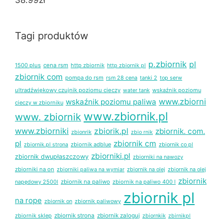
38.99
zł
Tagi produktów
p.zbiornik
pl
1500 plus
cena rsm
http zbiornik
http zbiornik pl
zbiornik com
pompa do rsm
rsm 28 cena
tanki 2
top serw
ultradźwiękowy czujnik poziomu cieczy
wskaźnik poziomu
water tank
www.zbiorni
wskaźnik poziomu paliwa
cieczy w zbiorniku
www.zbiornik.pl
www. zbiornik
www.zbiorniki
zbiorik.pl
zbiornik. com.
zbionrik
zbio rnik
pl
zbiornik cm
zbiornik adblue
zbiornik co pl
zbiornik.pl strona
zbiorniki.pl
zbiornik dwupłaszczowy
zbiorniki na nawozy
zbiorniki na on
zbiornik na olej
zbiornik na olej
zbiorniki paliwa na wymiar
zbiornik
napędowy 2500l
zbiornik na paliwo
zbiornik na paliwo 400 l
zbiornik pl
na rope
zbiornik on
zbiornik paliwowy
zbiornik sklep
zbiornik strona
zbiornik zaloguj
zbiornkik
zbirnikpl