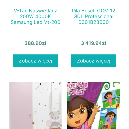
V-Tac Naświetlacz
Piła Bosch GCM 12
200W 4000K
GDL Professional
Samsung Led Vt-200
0601B23600
288.90
zł
3 419.94
zł
Zobacz więcej
Zobacz więcej