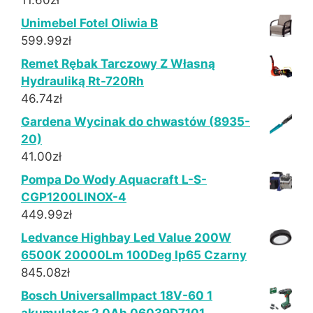
11.60
zł
Unimebel Fotel Oliwia B
599.99
zł
Remet Rębak Tarczowy Z Własną
Hydrauliką Rt-720Rh
46.74
zł
Gardena Wycinak do chwastów (8935-
20)
41.00
zł
Pompa Do Wody Aquacraft L-S-
CGP1200LINOX-4
449.99
zł
Ledvance Highbay Led Value 200W
6500K 20000Lm 100Deg Ip65 Czarny
845.08
zł
Bosch UniversalImpact 18V-60 1