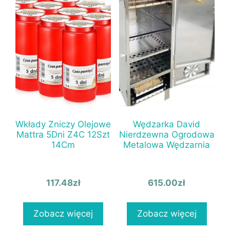
Wkłady Zniczy Olejowe
Wędzarka David
Mattra 5Dni Z4C 12Szt
Nierdzewna Ogrodowa
14Cm
Metalowa Wędzarnia
117.48
zł
615.00
zł
Zobacz więcej
Zobacz więcej