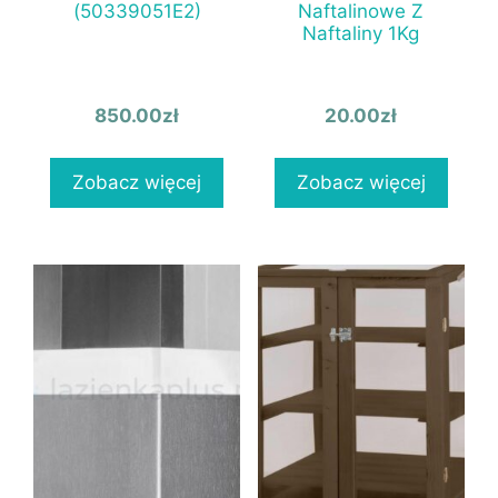
(50339051E2)
Naftalinowe Z
Naftaliny 1Kg
850.00
zł
20.00
zł
Zobacz więcej
Zobacz więcej