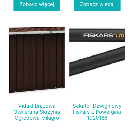
Zobacz więcej
Zobacz więcej
Vidaxl Brązowa
Sekator Dźwigniowy
Otwierana Skrzynia
Fiskars L Powergear
Ogrodowa Milagro
1020188