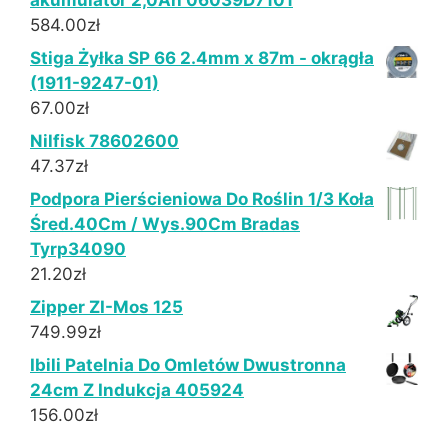
akumulator 2,0Ah 06039D7101
584.00
zł
Stiga Żyłka SP 66 2.4mm x 87m - okrągła
(1911-9247-01)
67.00
zł
Nilfisk 78602600
47.37
zł
Podpora Pierścieniowa Do Roślin 1/3 Koła
Śred.40Cm / Wys.90Cm Bradas
Tyrp34090
21.20
zł
Zipper ZI-Mos 125
749.99
zł
Ibili Patelnia Do Omletów Dwustronna
24cm Z Indukcja 405924
156.00
zł