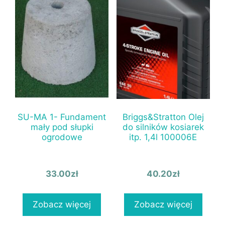
SU-MA 1- Fundament
Briggs&Stratton Olej
mały pod słupki
do silników kosiarek
ogrodowe
itp. 1,4l 100006E
33.00
zł
40.20
zł
Zobacz więcej
Zobacz więcej