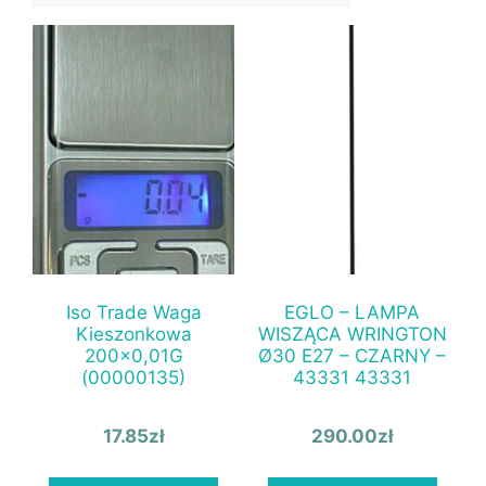
Iso Trade Waga
EGLO – LAMPA
Kieszonkowa
WISZĄCA WRINGTON
200×0,01G
Ø30 E27 – CZARNY –
(00000135)
43331 43331
17.85
zł
290.00
zł