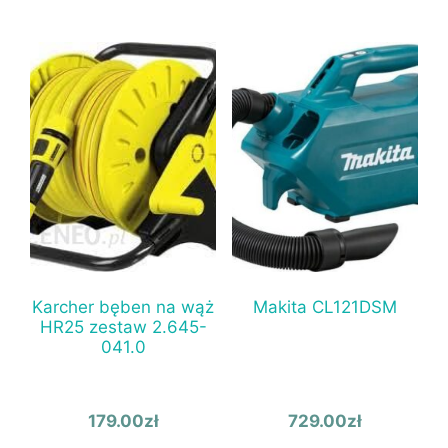
Karcher bęben na wąż
Makita CL121DSM
HR25 zestaw 2.645-
041.0
179.00
zł
729.00
zł