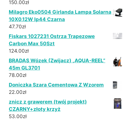
150.00
zł
Milagro Eko0504 Girlanda Lampa Solarna
10X0,12W Ip44 Czarna
47.70
zł
Fiskars 1027231 Ostrza Trapezowe
Carbon Max 50Szt
124.00
zł
BRADAS Wózek (Zwijacz) „AQUA-REEL”
45m GL3701
78.00
zł
Doniczka Szara Cementowa Z Wzorem
22.00
zł
znicz z grawerem (twój projekt)
CZARNY+złoty krzyż
53.00
zł