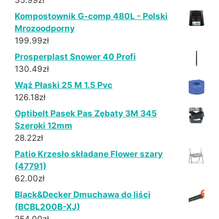
35.99
zł
Kompostownik G-comp 480L - Polski
Mrozoodporny
199.99
zł
Prosperplast Snower 40 Profi
130.49
zł
Wąż Płaski 25 M 1.5 Pvc
126.18
zł
Optibelt Pasek Pas Zębaty 3M 345
Szeroki 12mm
28.22
zł
Patio Krzesło składane Flower szary
(47791)
62.00
zł
Black&Decker Dmuchawa do liści
(BCBL200B-XJ)