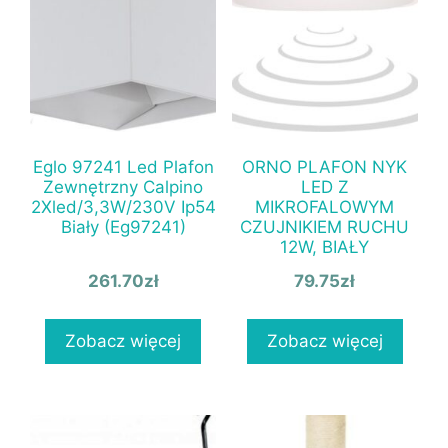
Eglo 97241 Led Plafon
ORNO PLAFON NYK
Zewnętrzny Calpino
LED Z
2Xled/3,3W/230V Ip54
MIKROFALOWYM
Biały (Eg97241)
CZUJNIKIEM RUCHU
12W, BIAŁY
261.70
zł
79.75
zł
Zobacz więcej
Zobacz więcej