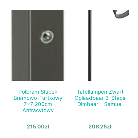
Polbram Słupek
Tafellampen Zwart
Bramowo-Furtkowy
Oplaadbaar 3-Staps
7×7 200cm
Dimbaar – Samuel
Antracytowy
215.00
zł
206.25
zł