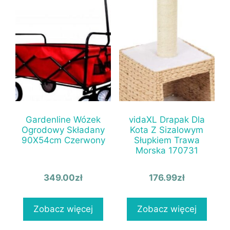
Gardenline Wózek
vidaXL Drapak Dla
Ogrodowy Składany
Kota Z Sizalowym
90X54cm Czerwony
Słupkiem Trawa
Morska 170731
349.00
zł
176.99
zł
Zobacz więcej
Zobacz więcej