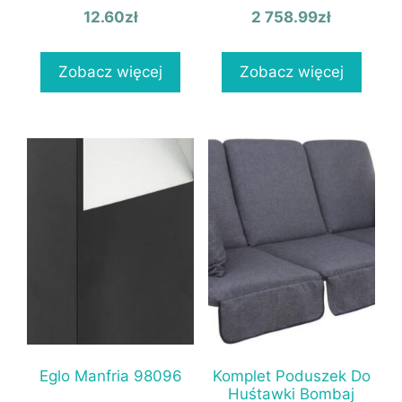
12.60
zł
2 758.99
zł
Zobacz więcej
Zobacz więcej
Eglo Manfria 98096
Komplet Poduszek Do
Huśtawki Bombaj