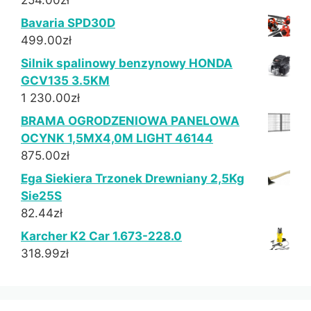
254.00
zł
Bavaria SPD30D
499.00
zł
Silnik spalinowy benzynowy HONDA
GCV135 3.5KM
1 230.00
zł
BRAMA OGRODZENIOWA PANELOWA
OCYNK 1,5MX4,0M LIGHT 46144
875.00
zł
Ega Siekiera Trzonek Drewniany 2,5Kg
Sie25S
82.44
zł
Karcher K2 Car 1.673-228.0
318.99
zł