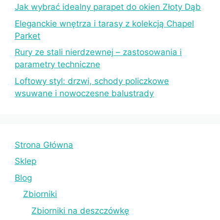
Jak wybrać idealny parapet do okien Złoty Dąb
Eleganckie wnętrza i tarasy z kolekcją Chapel
Parket
Rury ze stali nierdzewnej – zastosowania i
parametry techniczne
Loftowy styl: drzwi, schody policzkowe
wsuwane i nowoczesne balustrady
Strona Główna
Sklep
Blog
Zbiorniki
Zbiorniki na deszczówkę