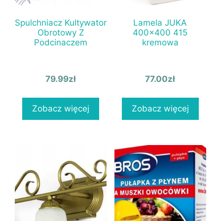
Spulchniacz Kultywator
Lamela JUKA
Obrotowy Z
400×400 415
Podcinaczem
kremowa
79.99
zł
77.00
zł
Zobacz więcej
Zobacz więcej