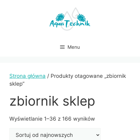
Przejdź
do
treści
Menu
Strona główna
/ Produkty otagowane „zbiornik
sklep”
zbiornik sklep
Sorted
Wyświetlanie 1–36 z 166 wyników
by
latest