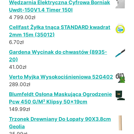
Wędzarnia Elektryczna Cyfrowa Borniak
Uwdt-150V1.4 Timer 150l
4 799.00
zł
Cellfast Żyłka tnąca STANDARD kwadrat
2mm 15m (35012)
6.70
zł
Gardena Wycinak do chwastów (8935-
20)
41.00
zł
Verto Myjka Wysokociśnieniowa 52G402
289.00
zł
Blumfeldt Osłona Maskująca Ogrodzenie
Pcw 450 G/M² Klipsy 50x19cm
149.99
zł
Trzonek Drewniany Do Łopaty 90X3.8cm
Geolia