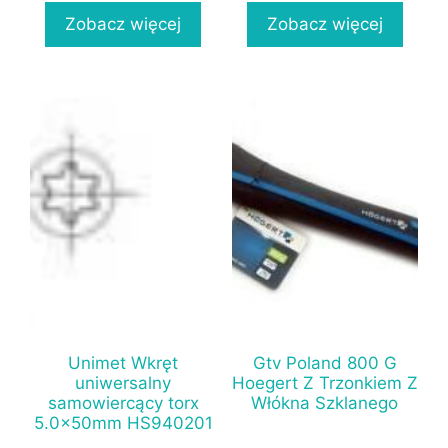
Zobacz więcej
Zobacz więcej
Unimet Wkręt
Gtv Poland 800 G
uniwersalny
Hoegert Z Trzonkiem Z
samowiercący torx
Włókna Szklanego
5.0x50mm HS940201