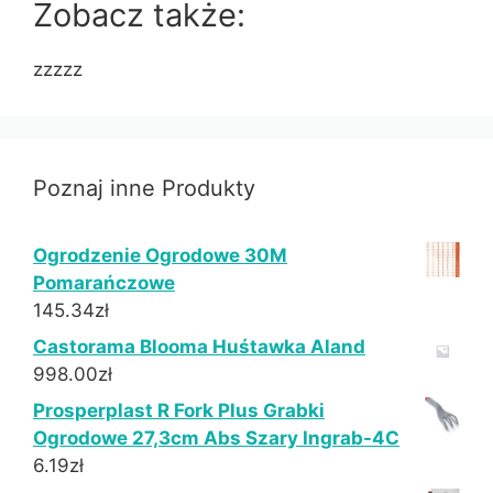
Zobacz także:
zzzzz
Poznaj inne Produkty
Ogrodzenie Ogrodowe 30M
Pomarańczowe
145.34
zł
Castorama Blooma Huśtawka Aland
998.00
zł
Prosperplast R Fork Plus Grabki
Ogrodowe 27,3cm Abs Szary Ingrab-4C
6.19
zł