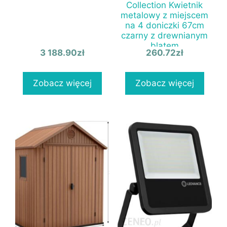
Collection Kwietnik
metalowy z miejscem
na 4 doniczki 67cm
czarny z drewnianym
blatem
3 188.90
zł
260.72
zł
Zobacz więcej
Zobacz więcej