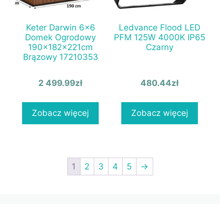
Keter Darwin 6×6
Ledvance Flood LED
Domek Ogrodowy
PFM 125W 4000K IP65
190x182x221cm
Czarny
Brązowy 17210353
2 499.99
zł
480.44
zł
Zobacz więcej
Zobacz więcej
1
2
3
4
5
→