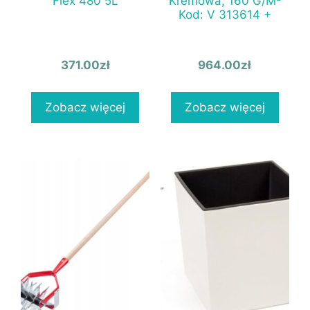
Flex 480 5L
Kremowa, 160 G/M²
Kod: V 313614 +
371.00
zł
964.00
zł
Zobacz więcej
Zobacz więcej