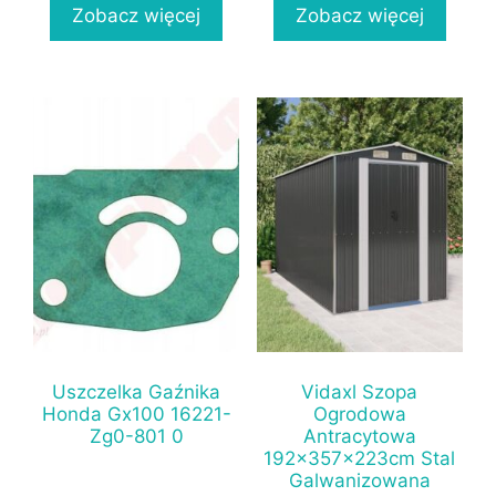
Zobacz więcej
Zobacz więcej
Uszczelka Gaźnika
Vidaxl Szopa
Honda Gx100 16221-
Ogrodowa
Zg0-801 0
Antracytowa
192x357x223cm Stal
Galwanizowana