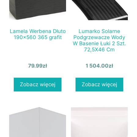
Lamela Werbena Dłuto
Lumarko Solarne
190×560 365 grafit
Podgrzewacze Wody
W Basenie Łuki 2 Szt.
72,5X46 Cm
79.99
zł
1 504.00
zł
Zobacz więcej
Zobacz więcej