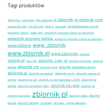
Tagi produktów
p.zbiornik
pl zbiornik com
1500 plus
cena rsm
http zbiornik
pompa do rsm
rsm 28 cena
tanki 2
top serw
ultradźwiękowy czujnik
poziomu cieczy
wskaźnik poziomu cieczy w zbiorniku
water tank
wskaźnik poziomu paliwa
wskaźnik poziomu paliwa w zbiorniku
www. zbiornik
www.zbiorni
www.zbiornik.pl
www.zbiorniki
zbionrik
zbiorik.pl
zbiornik. com. pl
zbiornik
zbio rnik
zbiornik.pl strona
zbiornik cm
zbiornik dwupłaszczowy
adblue
zbiornik co pl
zbiorniki.pl
zbiorniki na nawozy
zbiorniki na on
zbiorniki paliwa na
zbiornik na olej
zbiornik na olej napędowy 2500l
zbiornik na
wymiar
zbiornik na rope
paliwo
zbiornik na paliwo 400 l
zbiornik on
zbiornik pl
zbiornik paliwowy
zbiornik sklep
zbiornik
strona
zbiornik zaloguj
zbiornkik
zbirnikpl
zwijak bębnowy