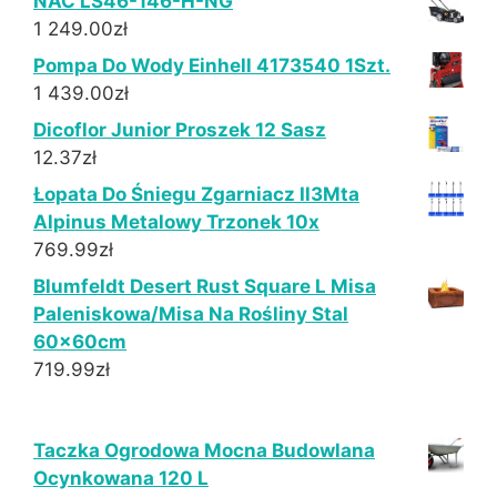
NAC LS46-146-H-NG
1 249.00
zł
Pompa Do Wody Einhell 4173540 1Szt.
1 439.00
zł
Dicoflor Junior Proszek 12 Sasz
12.37
zł
Łopata Do Śniegu Zgarniacz Il3Mta
Alpinus Metalowy Trzonek 10x
769.99
zł
Blumfeldt Desert Rust Square L Misa
Paleniskowa/Misa Na Rośliny Stal
60x60cm
719.99
zł
Taczka Ogrodowa Mocna Budowlana
Ocynkowana 120 L