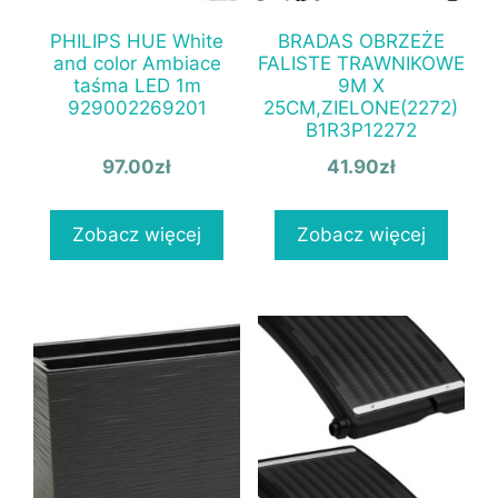
PHILIPS HUE White
BRADAS OBRZEŻE
and color Ambiace
FALISTE TRAWNIKOWE
taśma LED 1m
9M X
929002269201
25CM,ZIELONE(2272)
B1R3P12272
97.00
zł
41.90
zł
Zobacz więcej
Zobacz więcej