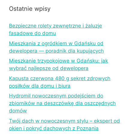
Ostatnie wpisy
Bezpieczne rolety zewnętrzne i żaluzje
fasadowe do domu
Mieszkania z ogródkiem w Gdańsku od
dewelopera — poradnik dla kupujących
Mieszkanie trzypokojowe w Gdańsku: jak
wybrać najlepsze od dewelopera
Kapusta czerwona 480 g sekret zdrowych
posiłków dla domu i biura
Hydromil nowoczesnym podejściem do
zbiorników na deszczówkę dla oszczędnych
domów
Twój dach w nowoczesnym stylu – ekspert od
okien i pokryć dachowych z Poznania