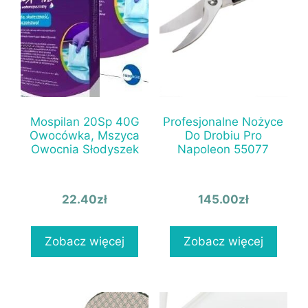
Mospilan 20Sp 40G
Profesjonalne Nożyce
Owocówka, Mszyca
Do Drobiu Pro
Owocnia Słodyszek
Napoleon 55077
22.40
zł
145.00
zł
Zobacz więcej
Zobacz więcej