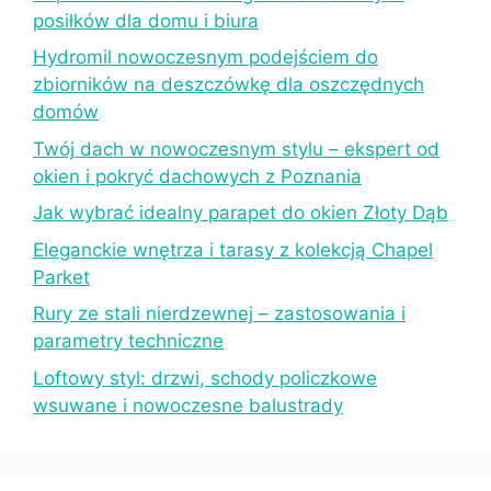
posiłków dla domu i biura
Hydromil nowoczesnym podejściem do
zbiorników na deszczówkę dla oszczędnych
domów
Twój dach w nowoczesnym stylu – ekspert od
okien i pokryć dachowych z Poznania
Jak wybrać idealny parapet do okien Złoty Dąb
Eleganckie wnętrza i tarasy z kolekcją Chapel
Parket
Rury ze stali nierdzewnej – zastosowania i
parametry techniczne
Loftowy styl: drzwi, schody policzkowe
wsuwane i nowoczesne balustrady