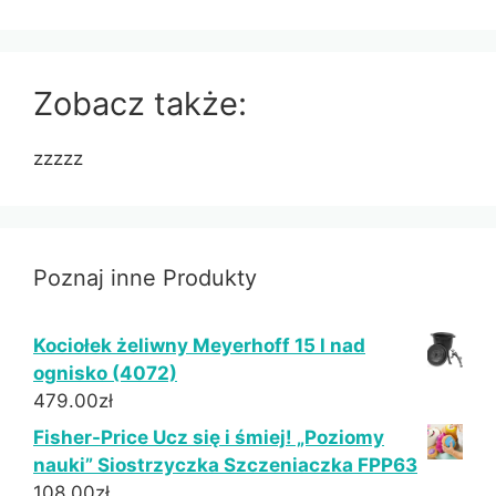
Zobacz także:
zzzzz
Poznaj inne Produkty
Kociołek żeliwny Meyerhoff 15 l nad
ognisko (4072)
479.00
zł
Fisher-Price Ucz się i śmiej! „Poziomy
nauki” Siostrzyczka Szczeniaczka FPP63
108.00
zł