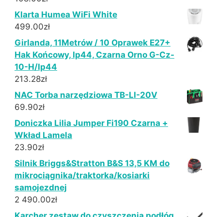
Klarta Humea WiFi White
499.00
zł
Girlanda, 11Metrów / 10 Oprawek E27+
Hak Końcowy, Ip44, Czarna Orno G-Cz-
10-H/Ip44
213.28
zł
NAC Torba narzędziowa TB-LI-20V
69.90
zł
Doniczka Lilia Jumper Fi190 Czarna +
Wkład Lamela
23.90
zł
Silnik Briggs&Stratton B&S 13,5 KM do
mikrociągnika/traktorka/kosiarki
samojezdnej
2 490.00
zł
Karcher zestaw do czyszczenia podłóg