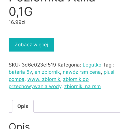
0,1G
16.99
zł
Zobacz więcej
SKU:
3d6e023ef519
Kategoria:
Legutko
Tagi:
bateria 5v
,
en zbiornik
,
nawóz rsm cena
,
piusi
pompa
,
www. zbiornik
,
zbiornik do
przechowywania wody
,
zbiorniki na rsm
Opis
Opis