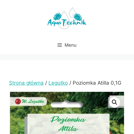
Przejdź
do
treści
Menu
Strona główna
/
Legutko
/ Poziomka Atilla 0,1G