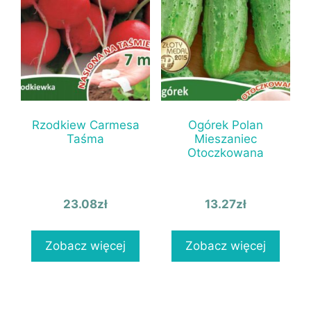
Rzodkiew Carmesa
Ogórek Polan
Taśma
Mieszaniec
Otoczkowana
23.08
zł
13.27
zł
Zobacz więcej
Zobacz więcej