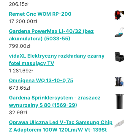
206.15
zł
Remet Cnc WOM RP-200
17 200.00
zł
Gardena PowerMax Li-40/32 (bez
akumulatora) (5033-55)
799.00
zł
vidaXL Elektryczny rozkładany czarny
fotel masujący TV
1 281.69
zł
Omnigena WQ 13-10-0,75
673.65
zł
Gardena Sprinklersystem - zraszacz
wynurzalny S 80 (1569-29)
32.99
zł
Oprawa Uliczna Led V-Tac Samsung Chip
Z Adaptorem 100W 120Lm/W Vt-139St