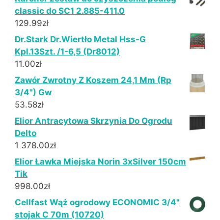
classic do SC1 2.885-411.0
129.99
zł
Dr.Stark Dr.Wiertło Metal Hss-G
Kpl.13Szt. /1-6,5 (Dr8012)
11.00
zł
Zawór Zwrotny Z Koszem 24,1 Mm (Rp
3/4") Gw
53.58
zł
Elior Antracytowa Skrzynia Do Ogrodu
Delto
1 378.00
zł
Elior Ławka Miejska Norin 3xSilver 150cm
Tik
998.00
zł
Cellfast Wąż ogrodowy ECONOMIC 3/4"
stojak C 70m (10720)