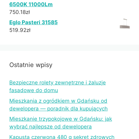
6500K 11000Lm
750.18
zł
Eglo Pasteri 31585
519.92
zł
Ostatnie wpisy
Bezpieczne rolety zewnętrzne i żaluzje
fasadowe do domu
Mieszkania z ogródkiem w Gdańsku od
dewelopera — poradnik dla kupujących
Mieszkanie trzypokojowe w Gdańsku: jak
wybrać najlepsze od dewelopera
Kapusta czerwona 480 g sekret zdrowych