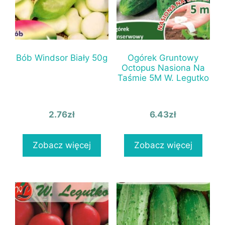
Bób Windsor Biały 50g
Ogórek Gruntowy
Octopus Nasiona Na
Taśmie 5M W. Legutko
2.76
zł
6.43
zł
Zobacz więcej
Zobacz więcej