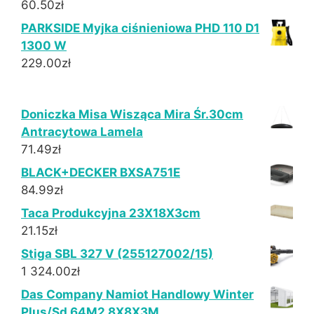
60.50
zł
PARKSIDE Myjka ciśnieniowa PHD 110 D1
1300 W
229.00
zł
Doniczka Misa Wisząca Mira Śr.30cm
Antracytowa Lamela
71.49
zł
BLACK+DECKER BXSA751E
84.99
zł
Taca Produkcyjna 23X18X3cm
21.15
zł
Stiga SBL 327 V (255127002/15)
1 324.00
zł
Das Company Namiot Handlowy Winter
Plus/Sd 64M2 8X8X3M