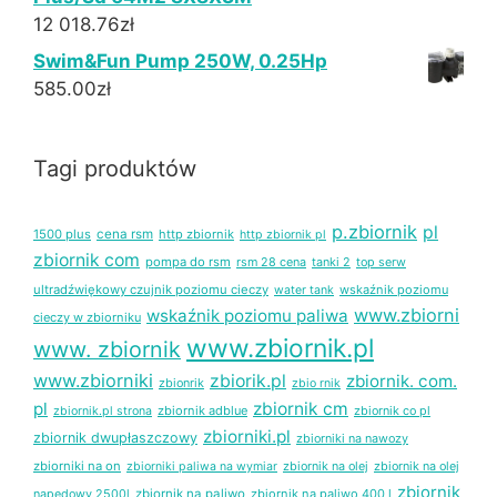
12 018.76
zł
Swim&Fun Pump 250W, 0.25Hp
585.00
zł
Tagi produktów
p.zbiornik
pl
1500 plus
cena rsm
http zbiornik
http zbiornik pl
zbiornik com
pompa do rsm
rsm 28 cena
tanki 2
top serw
ultradźwiękowy czujnik poziomu cieczy
wskaźnik poziomu
water tank
www.zbiorni
wskaźnik poziomu paliwa
cieczy w zbiorniku
www.zbiornik.pl
www. zbiornik
www.zbiorniki
zbiorik.pl
zbiornik. com.
zbionrik
zbio rnik
pl
zbiornik cm
zbiornik adblue
zbiornik co pl
zbiornik.pl strona
zbiorniki.pl
zbiornik dwupłaszczowy
zbiorniki na nawozy
zbiorniki na on
zbiornik na olej
zbiornik na olej
zbiorniki paliwa na wymiar
zbiornik
napędowy 2500l
zbiornik na paliwo
zbiornik na paliwo 400 l