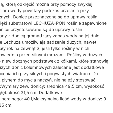
bą, którą odkręcić można przy pomocy zwykłej
miaru wody powstały podczas przelania przy
nych. Donice przeznaczone są do uprawy roślin
Dzięki substratowi LECHUZA-PON roślinie zapewnione
Donice przystosowane są do uprawy roślin
ny z donicą gromadzący zapas wody na jej dnie,
ce Lechuza umożliwiają sadzenie dużych, nawet
y rok na zewnątrz, jeśli tylko rośliny w nich
wiednio przed silnymi mrozami. Rośliny w dużych
 niewidocznych podstawek z kółkami, które stanowią
użych donic kolumnowych zalecane jest dodatkowe
nia ich przy silnych i porywistych wiatrach. Do
 płynem do mycia naczyń, nie należy stosować
y:Wymiary zew. donicy: średnica 49,5 cm, wysokość
 głębokość 31,5 cm. Dodatkowe
mineralnego: 40 l,Maksymalna ilość wody w donicy: 9
35 cm.