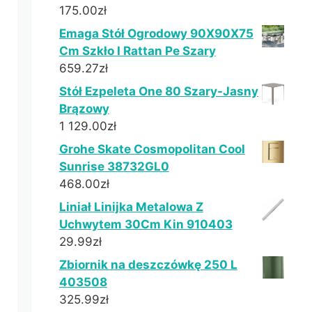
175.00
zł
Emaga Stół Ogrodowy 90X90X75
Cm Szkło I Rattan Pe Szary
659.27
zł
Stół Ezpeleta One 80 Szary-Jasny
Brązowy
1 129.00
zł
Grohe Skate Cosmopolitan Cool
Sunrise 38732GL0
468.00
zł
Liniał Linijka Metalowa Z
Uchwytem 30Cm Kin 910403
29.99
zł
Zbiornik na deszczówkę 250 L
403508
325.99
zł