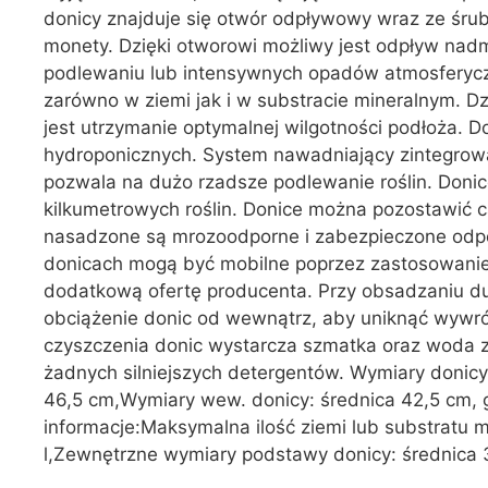
donicy znajduje się otwór odpływowy wraz ze śru
monety. Dzięki otworowi możliwy jest odpływ nad
podlewaniu lub intensywnych opadów atmosferycz
zarówno w ziemi jak i w substracie mineralnym. 
jest utrzymanie optymalnej wilgotności podłoża. 
hydroponicznych. System nawadniający zintegrowa
pozwala na dużo rzadsze podlewanie roślin. Doni
kilkumetrowych roślin. Donice można pozostawić cał
nasadzone są mrozoodporne i zabezpieczone odpo
donicach mogą być mobilne poprzez zastosowanie
dodatkową ofertę producenta. Przy obsadzaniu d
obciążenie donic od wewnątrz, aby uniknąć wywróce
czyszczenia donic wystarcza szmatka oraz woda z
żadnych silniejszych detergentów. Wymiary donic
46,5 cm,Wymiary wew. donicy: średnica 42,5 cm,
informacje:Maksymalna ilość ziemi lub substratu 
l,Zewnętrzne wymiary podstawy donicy: średnica 