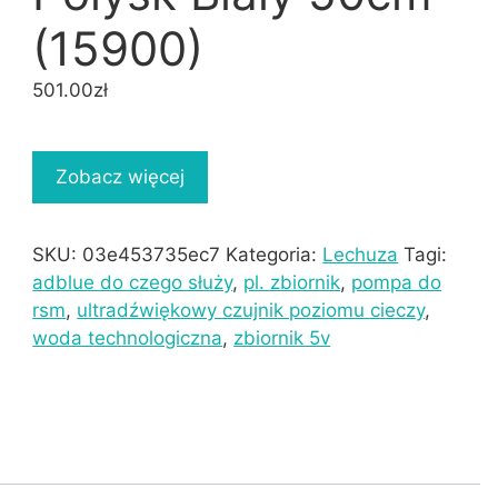
(15900)
501.00
zł
Zobacz więcej
SKU:
03e453735ec7
Kategoria:
Lechuza
Tagi:
adblue do czego służy
,
pl. zbiornik
,
pompa do
rsm
,
ultradźwiękowy czujnik poziomu cieczy
,
woda technologiczna
,
zbiornik 5v