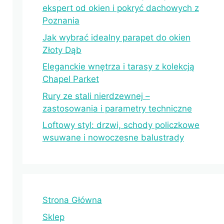
ekspert od okien i pokryć dachowych z
Poznania
Jak wybrać idealny parapet do okien
Złoty Dąb
Eleganckie wnętrza i tarasy z kolekcją
Chapel Parket
Rury ze stali nierdzewnej –
zastosowania i parametry techniczne
Loftowy styl: drzwi, schody policzkowe
wsuwane i nowoczesne balustrady
Strona Główna
Sklep