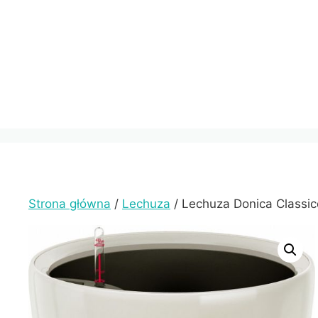
Przejdź
do
treści
Strona główna
/
Lechuza
/ Lechuza Donica Classic