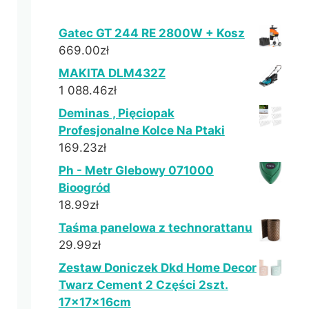
Gatec GT 244 RE 2800W + Kosz
669.00
zł
MAKITA DLM432Z
1 088.46
zł
Deminas , Pięciopak
Profesjonalne Kolce Na Ptaki
169.23
zł
Ph - Metr Glebowy 071000
Bioogród
18.99
zł
Taśma panelowa z technorattanu
29.99
zł
Zestaw Doniczek Dkd Home Decor
Twarz Cement 2 Części 2szt.
17x17x16cm