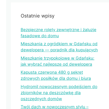
Ostatnie wpisy
Bezpieczne rolety zewnętrzne i żaluzje
fasadowe do domu
Mieszkania z ogródkiem w Gdańsku od
dewelopera — poradnik dla kupujących
Mieszkanie trzypokojowe w Gdańsku:
jak wybrać najlepsze od dewelopera
Kapusta czerwona 480 g sekret
zdrowych posiłków dla domu i biura
Hydromil nowoczesnym podejściem do
zbiorników na deszczówkę dla
oszczędnych domów
Twój dach w nowoczesnym stylu –