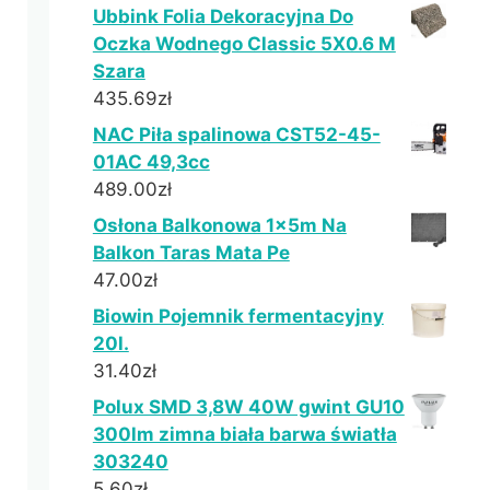
Ubbink Folia Dekoracyjna Do
Oczka Wodnego Classic 5X0.6 M
Szara
435.69
zł
NAC Piła spalinowa CST52-45-
01AC 49,3cc
489.00
zł
Osłona Balkonowa 1x5m Na
Balkon Taras Mata Pe
47.00
zł
Biowin Pojemnik fermentacyjny
20l.
31.40
zł
Polux SMD 3,8W 40W gwint GU10
300lm zimna biała barwa światła
303240
5.60
zł