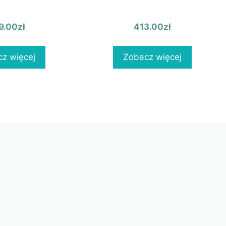
9.00
zł
413.00
zł
z więcej
Zobacz więcej