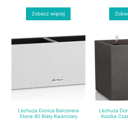
Zobacz więcej
Zobac
Lechuza Donica Balconera
Lechuza Don
Stone 80 Biały Kwarcowy
Kostka Czar