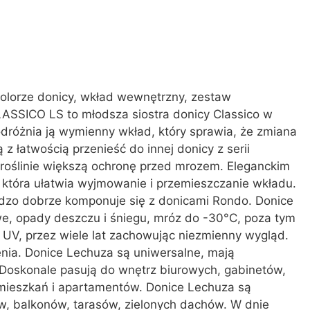
 kolorze donicy, wkład wewnętrzny, zestaw
SSICO LS to młodsza siostra donicy Classico w
odróżnia ją wymienny wkład, który sprawia, że zmiana
ą z łatwością przenieść do innej donicy z serii
 roślinie większą ochronę przed mrozem. Eleganckim
 która ułatwia wyjmowanie i przemieszczanie wkładu.
dzo dobrze komponuje się z donicami Rondo. Donice
e, opady deszczu i śniegu, mróz do -30°C, poza tym
 UV, przez wiele lat zachowując niezmienny wygląd.
enia. Donice Lechuza są uniwersalne, mają
Doskonale pasują do wnętrz biurowych, gabinetów,
 mieszkań i apartamentów. Donice Lechuza są
ów, balkonów, tarasów, zielonych dachów. W dnie