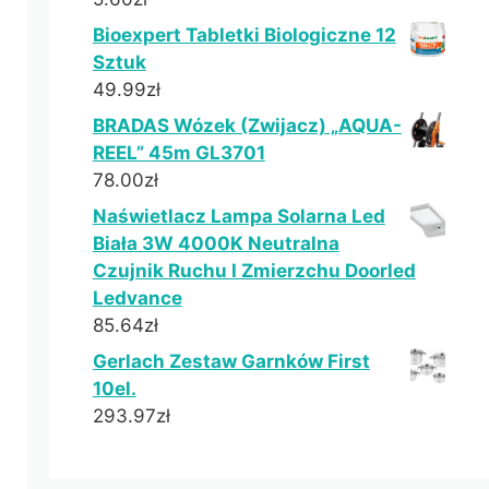
Bioexpert Tabletki Biologiczne 12
Sztuk
49.99
zł
BRADAS Wózek (Zwijacz) „AQUA-
REEL” 45m GL3701
78.00
zł
Naświetlacz Lampa Solarna Led
Biała 3W 4000K Neutralna
Czujnik Ruchu I Zmierzchu Doorled
Ledvance
85.64
zł
Gerlach Zestaw Garnków First
10el.
293.97
zł