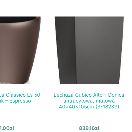
a Classico Ls 50
Lechuza Cubico Alto – Donica
ik – Espresso
antracytowa, matowa
40x40x105cm (3-18233)
1.00
zł
839.16
zł