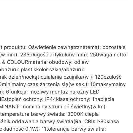
 produktu: Oświetlenie zewnętrznetemat: pozostałe
w mm): 235długość artykułu(w mm): 250waga netto:
L & COLOURmateriał obudowy: odlew
bażuru: plastikkolor szkła/abażuru:
ik dzień/nockąt działania czujnika(w ): 120czułość
0minimalny czas żarzenia się(w sek.): 10maksymalny
h): 6funkcja: możliwy montaż narożny LED
topień ochrony: IP44klasa ochrony: 1napięcie
MINANT 1nominalny strumień świetlny(w lm):
temperatura barwy światła: 3000K ciepła
aźnik oddawania barwy światła(Ra, CRI): >80klasa
ładność 0,1W): 11tolerancja barwy światła: