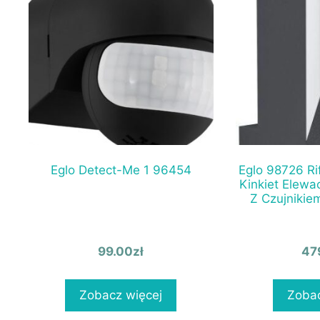
Eglo Detect-Me 1 96454
Eglo 98726 R
Kinkiet Elewa
Z Czujnikie
99.00
zł
47
Zobacz więcej
Zobac