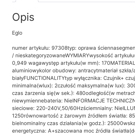
Opis
Eglo
numer artykułu: 97308typ: oprawa ściennasegment
/ nieskategoryzowaneWYMIARYwysokość artykułu(
0,949 wagawystęp artykułu(w mm): 170MATERIA
aluminiowykolor obudowy: antracytmateriał szkła/a
białyFUNCTIONALITYtyp wyłącznika: Czujnik+ czujn
minimalna(wlux): 2czułość maksymalna(w lux): 30
czas żarzenia się(w sek.): 480odległość(w metrac
niewymiennebateria: NieINFORMACJE TECHNICZNEs
sieciowe: 220-240V,50/60Hzściemnialny: NieILLU
1250równowartość z żarowym źródłem światła: 85
bielnominalny czas działania(w godz.): 25000wsk
energetyczna: A+szacowana moc źródła światła(dok