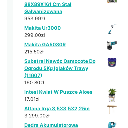
88X89X161 Cm Stal
Galwanizowana
953.99
zł
Makita Ur3000
299.00
zł
Makita GA5030R
215.50
zł
Substral Nawóz Osmocote Do
Ogrodu 5Kg Iglaków Trawy
(11607)
160.80
zł
Intesi Kwiat W Puszce Aloes
17.01
zł
Altana Irga 3,5X3,5X2,25m
3 299.00
zł
Dedra Akumulatorowa