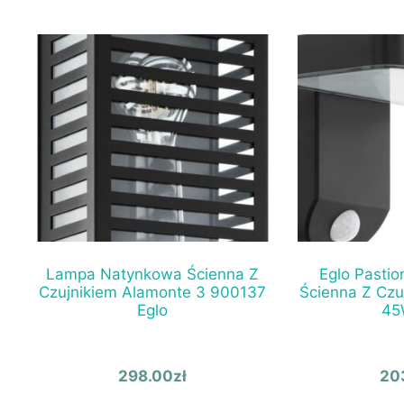
Lampa Natynkowa Ścienna Z
Eglo Pasti
Czujnikiem Alamonte 3 900137
Ścienna Z Czu
Eglo
45
298.00
zł
20