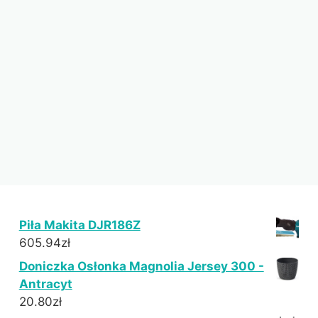
Piła Makita DJR186Z
605.94
zł
Doniczka Osłonka Magnolia Jersey 300 -
Antracyt
20.80
zł