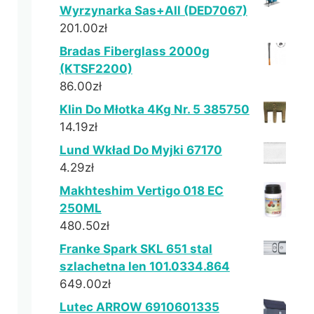
Wyrzynarka Sas+All (DED7067)
201.00
zł
Bradas Fiberglass 2000g
(KTSF2200)
86.00
zł
Klin Do Młotka 4Kg Nr. 5 385750
14.19
zł
Lund Wkład Do Myjki 67170
4.29
zł
Makhteshim Vertigo 018 EC
250ML
480.50
zł
Franke Spark SKL 651 stal
szlachetna len 101.0334.864
649.00
zł
Lutec ARROW 6910601335