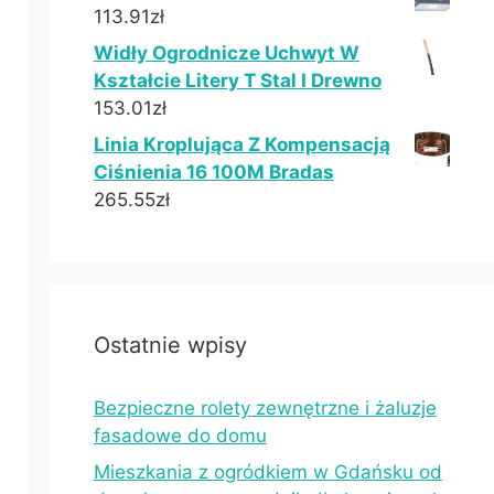
113.91
zł
Widły Ogrodnicze Uchwyt W
Kształcie Litery T Stal I Drewno
153.01
zł
Linia Kroplująca Z Kompensacją
Ciśnienia 16 100M Bradas
265.55
zł
Ostatnie wpisy
Bezpieczne rolety zewnętrzne i żaluzje
fasadowe do domu
Mieszkania z ogródkiem w Gdańsku od