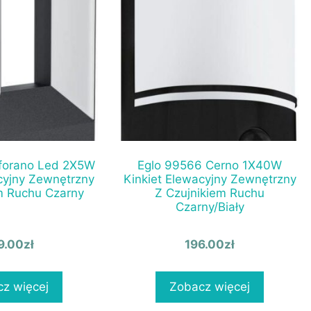
iforano Led 2X5W
Eglo 99566 Cerno 1X40W
cyjny Zewnętrzny
Kinkiet Elewacyjny Zewnętrzny
m Ruchu Czarny
Z Czujnikiem Ruchu
Czarny/Biały
9.00
zł
196.00
zł
z więcej
Zobacz więcej