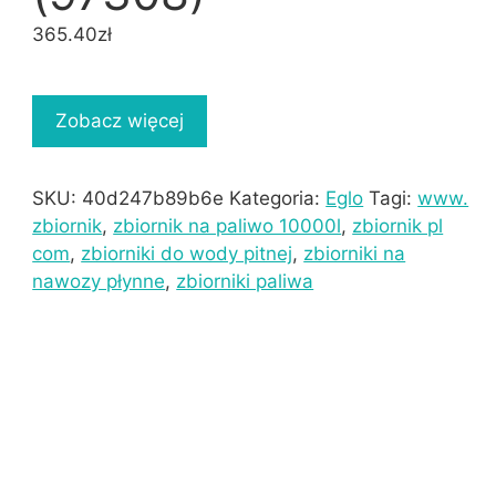
365.40
zł
Zobacz więcej
SKU:
40d247b89b6e
Kategoria:
Eglo
Tagi:
www.
zbiornik
,
zbiornik na paliwo 10000l
,
zbiornik pl
com
,
zbiorniki do wody pitnej
,
zbiorniki na
nawozy płynne
,
zbiorniki paliwa