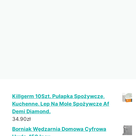
Killgerm 10Szt. Pułapka Spożywcze,
Kuchenne. Lep Na Mole Spożywcze Af
Demi Diamond.
34.90
zł
Borniak Wędzarnia Domowa Cyfrowa