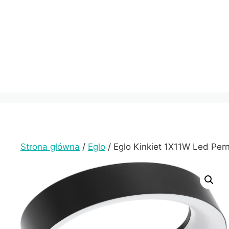
Przejdź
do
treści
Strona główna
/
Eglo
/ Eglo Kinkiet 1X11W Led Per