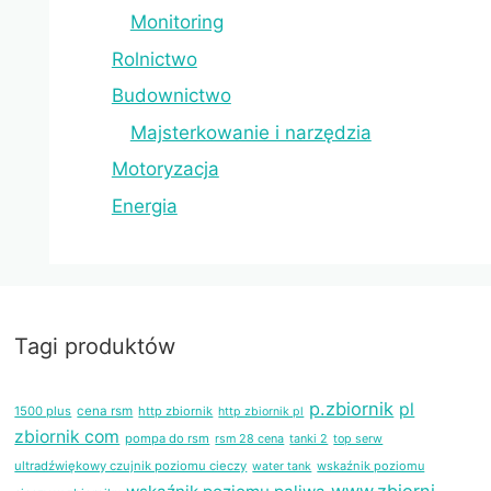
Monitoring
Rolnictwo
Budownictwo
Majsterkowanie i narzędzia
Motoryzacja
Energia
Tagi produktów
p.zbiornik
pl
1500 plus
cena rsm
http zbiornik
http zbiornik pl
zbiornik com
pompa do rsm
rsm 28 cena
tanki 2
top serw
ultradźwiękowy czujnik poziomu cieczy
wskaźnik poziomu
water tank
www.zbiorni