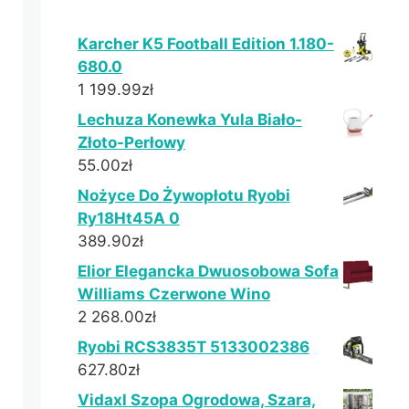
Karcher K5 Football Edition 1.180-
680.0
1 199.99
zł
Lechuza Konewka Yula Biało-
Złoto-Perłowy
55.00
zł
Nożyce Do Żywopłotu Ryobi
Ry18Ht45A 0
389.90
zł
Elior Elegancka Dwuosobowa Sofa
Williams Czerwone Wino
2 268.00
zł
Ryobi RCS3835T 5133002386
627.80
zł
Vidaxl Szopa Ogrodowa, Szara,