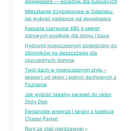
dewelopera — poradnik dla kupujących
Mieszkanie trzypokojowe w Gdańsku:
jak wybrać najlepsze od dewelopera
Kapusta czerwona 480 g sekret
zdrowych posiłków dla domu i biura
Hydromil nowoczesnym podejściem do
zbiorników na deszczówkę dla
oszczędnych domów
Twój dach w nowoczesnym stylu –
ekspert od okien i pokryć dachowych z
Poznania
Jak wybrać idealny parapet do okien
Złoty Dąb
Eleganckie wnętrza i tarasy z kolekcją
Chapel Parket
Rury ze stali nierdzewnej –