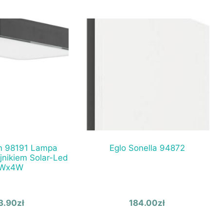
on 98191 Lampa
Eglo Sonella 94872
jnikiem Solar-Led
Wx4W
3.90
zł
184.00
zł