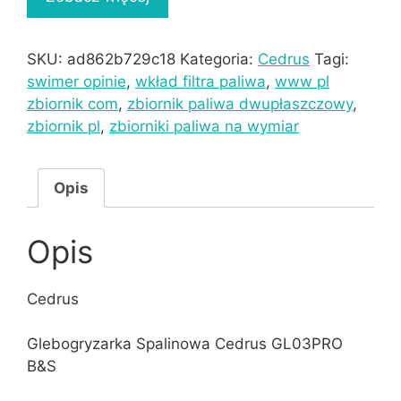
SKU:
ad862b729c18
Kategoria:
Cedrus
Tagi:
swimer opinie
,
wkład filtra paliwa
,
www pl
zbiornik com
,
zbiornik paliwa dwupłaszczowy
,
zbiornik pl
,
zbiorniki paliwa na wymiar
Opis
Opis
Cedrus
Glebogryzarka Spalinowa Cedrus GL03PRO
B&S