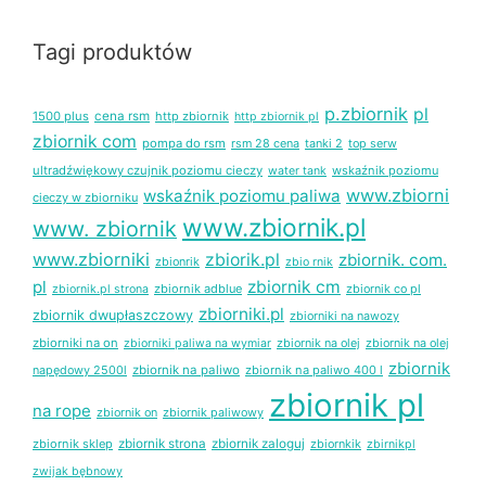
Tagi produktów
p.zbiornik
pl
1500 plus
cena rsm
http zbiornik
http zbiornik pl
zbiornik com
pompa do rsm
rsm 28 cena
tanki 2
top serw
ultradźwiękowy czujnik poziomu cieczy
wskaźnik poziomu
water tank
www.zbiorni
wskaźnik poziomu paliwa
cieczy w zbiorniku
www.zbiornik.pl
www. zbiornik
www.zbiorniki
zbiorik.pl
zbiornik. com.
zbionrik
zbio rnik
pl
zbiornik cm
zbiornik adblue
zbiornik co pl
zbiornik.pl strona
zbiorniki.pl
zbiornik dwupłaszczowy
zbiorniki na nawozy
zbiorniki na on
zbiornik na olej
zbiornik na olej
zbiorniki paliwa na wymiar
zbiornik
napędowy 2500l
zbiornik na paliwo
zbiornik na paliwo 400 l
zbiornik pl
na rope
zbiornik on
zbiornik paliwowy
zbiornik sklep
zbiornik strona
zbiornik zaloguj
zbiornkik
zbirnikpl
zwijak bębnowy