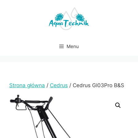
Przejdź
do
treści
Menu
Strona główna
/
Cedrus
/ Cedrus Gl03Pro B&S