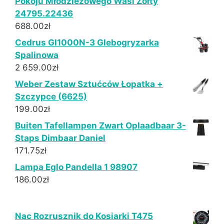
Pokoju Młodzieżowego Wasi Żółty
24795.22436
688.00
zł
Cedrus Gl1000N-3 Glebogryzarka
Spalinowa
2 659.00
zł
Weber Zestaw Sztućców Łopatka +
Szczypce (6625)
199.00
zł
Buiten Tafellampen Zwart Oplaadbaar 3-
Staps Dimbaar Daniel
171.75
zł
Lampa Eglo Pandella 1 98907
186.00
zł
Nac Rozrusznik do Kosiarki T475