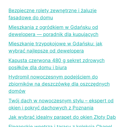
Bezpieczne rolety zewnętrzne i żaluzje
fasadowe do domu
Mieszkania z ogródkiem w Gdańsku od
dewelopera — poradnik dla kupujących
Mieszkanie trzypokojowe w Gdańsku: jak
wybrać najlepsze od dewelopera
Kapusta czerwona 480 g sekret zdrowych
posiłków dla domu i biura
Hydromil nowoczesnym podejściem do
zbiorników na deszczówkę dla oszczędnych
domów
Twój dach w nowoczesnym stylu – ekspert od
okien i pokryć dachowych z Poznania
Jak wybrać idealny parapet do okien Złoty Dąb
Eleganckie wnętrza i tarasy z kolekcją Chapel