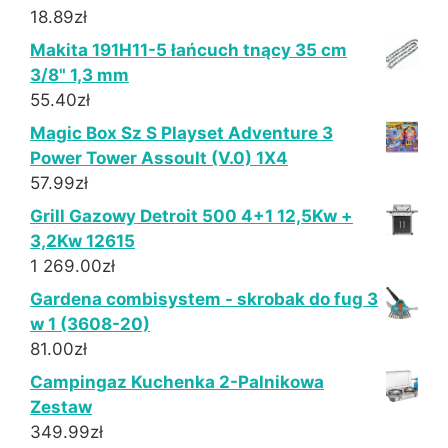
18.89
zł
Makita 191H11-5 łańcuch tnący 35 cm
3/8" 1,3 mm
55.40
zł
Magic Box Sz S Playset Adventure 3
Power Tower Assoult (V.0) 1X4
57.99
zł
Grill Gazowy Detroit 500 4+1 12,5Kw +
3,2Kw 12615
1 269.00
zł
Gardena combisystem - skrobak do fug 3
w 1 (3608-20)
81.00
zł
Campingaz Kuchenka 2-Palnikowa
Zestaw
349.99
zł