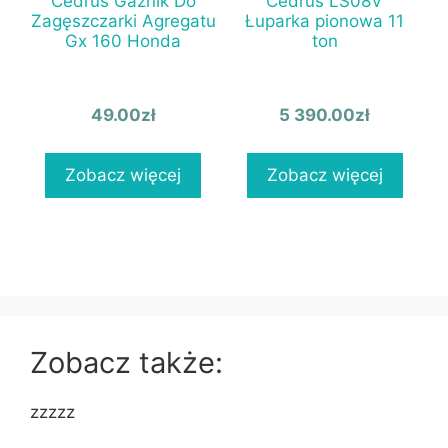
Cedrus Gaźnik Do
Cedrus LS08V
Zagęszczarki Agregatu
Łuparka pionowa 11
Gx 160 Honda
ton
49.00
zł
5 390.00
zł
Zobacz więcej
Zobacz więcej
Zobacz także:
zzzzz