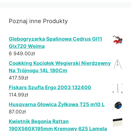
Poznaj inne Produkty
Glebogryzarka Spalinowa Cedrus Gl11
Glx720 Weima
6 949.00
zł
Cookking Kociołek Węgierski Nierdzewny
Na Trójnogu 14L 180Cm
417.59
zł
Fiskars Szufla Ergo 2003 132400
114.99
zł
Husqvarna Głowica Żyłkowa T25 m10 L
87.00
zł
Kwietnik Begonia Rattan
190X560X195mm Kremowy 625 Lamela