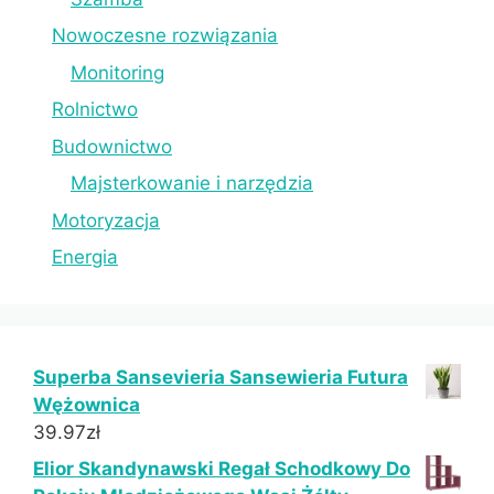
Nowoczesne rozwiązania
Monitoring
Rolnictwo
Budownictwo
Majsterkowanie i narzędzia
Motoryzacja
Energia
Superba Sansevieria Sansewieria Futura
Wężownica
39.97
zł
Elior Skandynawski Regał Schodkowy Do