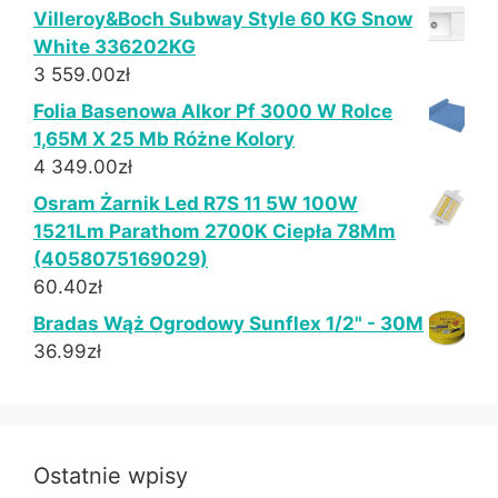
Villeroy&Boch Subway Style 60 KG Snow
White 336202KG
3 559.00
zł
Folia Basenowa Alkor Pf 3000 W Rolce
1,65M X 25 Mb Różne Kolory
4 349.00
zł
Osram Żarnik Led R7S 11 5W 100W
1521Lm Parathom 2700K Ciepła 78Mm
(4058075169029)
60.40
zł
Bradas Wąż Ogrodowy Sunflex 1/2" - 30M
36.99
zł
Ostatnie wpisy