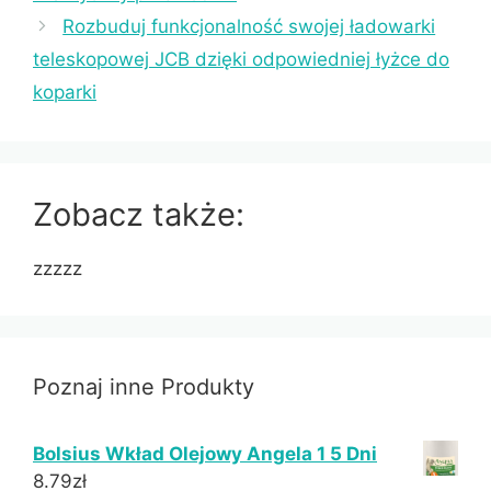
Rozbuduj funkcjonalność swojej ładowarki
teleskopowej JCB dzięki odpowiedniej łyżce do
koparki
Zobacz także:
zzzzz
Poznaj inne Produkty
Bolsius Wkład Olejowy Angela 1 5 Dni
8.79
zł