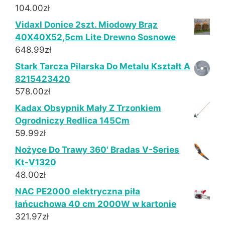
104.00
zł
Vidaxl Donice 2szt. Miodowy Brąz
40X40X52,5cm Lite Drewno Sosnowe
648.99
zł
Stark Tarcza Pilarska Do Metalu Kształt A
8215423420
578.00
zł
Kadax Obsypnik Mały Z Trzonkiem
Ogrodniczy Redlica 145Cm
59.99
zł
Nożyce Do Trawy 360' Bradas V-Series
Kt-V1320
48.00
zł
NAC PE2000 elektryczna piła
łańcuchowa 40 cm 2000W w kartonie
321.97
zł