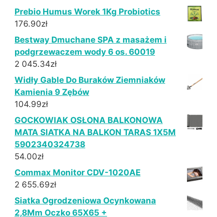
Prebio Humus Worek 1Kg Probiotics
176.90
zł
Bestway Dmuchane SPA z masażem i
podgrzewaczem wody 6 os. 60019
2 045.34
zł
Widły Gable Do Buraków Ziemniaków
Kamienia 9 Zębów
104.99
zł
GOCKOWIAK OSŁONA BALKONOWA
MATA SIATKA NA BALKON TARAS 1X5M
5902340324738
54.00
zł
Commax Monitor CDV-1020AE
2 655.69
zł
Siatka Ogrodzeniowa Ocynkowana
2,8Mm Oczko 65X65 +