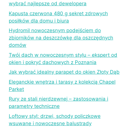
wybrać najlepsze od dewelopera
Kapusta czerwona 480 g sekret zdrowych
posiłków dla domu i biura
Hydromil nowoczesnym podejściem do
zbiorników na deszczówkę dla oszczędnych
domów
Twój dach w nowoczesnym stylu – ekspert od
okien i pokryć dachowych z Poznania
Jak wybrać idealny parapet do okien Złoty Dąb
Eleganckie wnętrza i tarasy z kolekcją Chapel
Parket
Rury ze stali nierdzewnej – zastosowania i
parametry techniczne
Loftowy styl: drzwi, schody policzkowe
wsuwane i nowoczesne balustrady