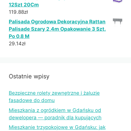
12Szt 20Cm
119.88
zł
Palisada Ogrodowa Dekoracyjna Rattan
Palisade Szary 2,4m Opakowanie 3 Szt.
Po 0,8 M
29.14
zł
Ostatnie wpisy
Bezpieczne rolety zewnętrzne i żaluzje
fasadowe do domu
Mieszkania z ogródkiem w Gdańsku od
dewelopera — poradnik dla kupujących
Mieszkanie trzypokojowe w Gdańsku: jak