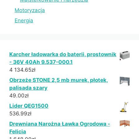
Motoryzacja
Energia
Karcher ładowarka do baterii, prostownik
- 36V 40Ah 9.537-000.1
4 134.65
zł
Obrzeże STONE 2,5 mb murek, płotek,
palisada szary
49.00
zł
Lider QEG1500
536.99
zł
Drewniana Narożna Ławka Ogrodowa -
Felicia