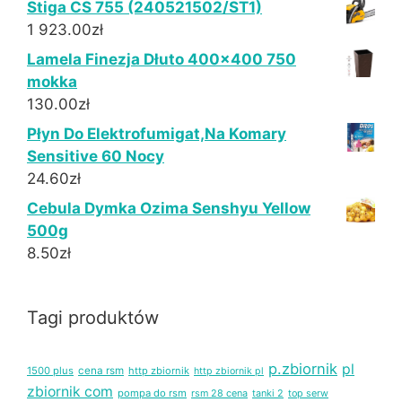
Stiga CS 755 (240521502/ST1)
1 923.00
zł
Lamela Finezja Dłuto 400x400 750
mokka
130.00
zł
Płyn Do Elektrofumigat,Na Komary
Sensitive 60 Nocy
24.60
zł
Cebula Dymka Ozima Senshyu Yellow
500g
8.50
zł
Tagi produktów
p.zbiornik
pl
1500 plus
cena rsm
http zbiornik
http zbiornik pl
zbiornik com
pompa do rsm
rsm 28 cena
tanki 2
top serw