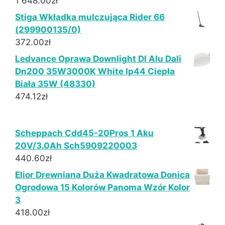
1 648.00
zł
Stiga Wkładka mulczująca Rider 66
(299900135/0)
372.00
zł
Ledvance Oprawa Downlight Dl Alu Dali
Dn200 35W3000K White Ip44 Ciepła
Biała 35W (48330)
474.12
zł
Scheppach Cdd45-20Pros 1 Aku
20V/3.0Ah Sch5909220003
440.60
zł
Elior Drewniana Duża Kwadratowa Donica
Ogrodowa 15 Kolorów Panoma Wzór Kolor
3
418.00
zł