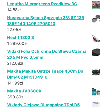
Legutko Microgreens Rzodkiew 3G
14.88
zł
Husqvarna Bęben Sprzęgła 3/8 6Z 135
135E 140 140E 2705010
22.05
zł
Hecht 1802 S
1 299.00
zł
Vidaxl Folia Ochronna Do Stawu Czarna
2X5 M Pvc 0,5mm
212.08
zł
Makita Makita Ostrze Tnące 46Cm Do
Dlm462 M191D49-6
141.99
zł
Makita JV0600K
390.80
zł
Wkłady Olejowe Długopalne 7Dni D5